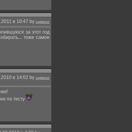
.2011 в 10:47 by
sagitarius
опившуюся за этот год
обирать... тоже самое
.2010 в 14:02 by
sagitarius
нки!
лее по тесту