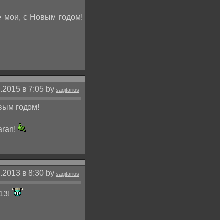
е мои, с Новым годом!
.2015 в 7:05 by
sagitarius
вым годом!
aran!
.2013 в 8:30 by
sagitarius
13!