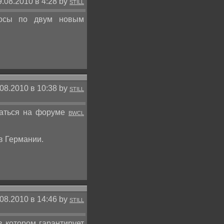
9.08.2010 в 4:28 by
STILL
осы по двум новым
08.2010 в 10:38 by
STILL
ваться на форуме
BWCL
в Германии.
.08.2010 в 14:46 by
STILL
в котором гарантирует