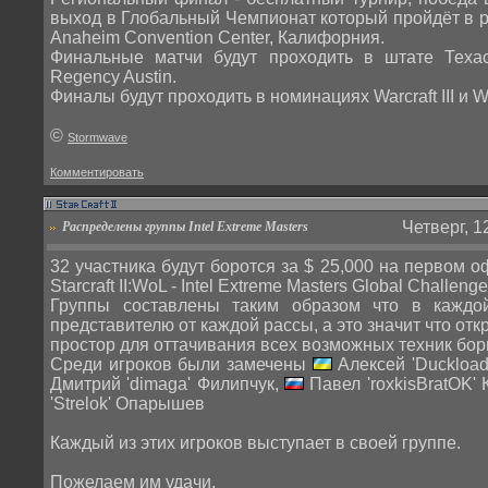
выход в Глобальный Чемпионат который пройдёт в р
Anaheim Convention Center, Калифорния.
Финальные матчи будут проходить в штате Техас
Regency Austin.
Финалы будут проходить в номинациях Warcraft III и Wor
©
Stormwave
Комментировать
Четверг, 1
Распределены группы Intel Extreme Masters
32 участника будут боротся за $ 25,000 на первом 
Starcraft II:WoL - Intel Extreme Masters Global Challenge
Группы составлены таким образом что в каждо
представителю от каждой рассы, а это значит что от
простор для оттачивания всех возможных техник бор
Среди игроков были замечены
Алексей 'Duckload
Дмитрий 'dimaga' Филипчук,
Павел 'roxkisBratOK'
'Strelok' Опарышев
Каждый из этих игроков выступает в своей группе.
Пожелаем им удачи.