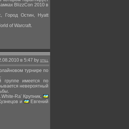
амках BlizzCon 2010 в
, Город Остин, Hyatt
ld of Warcraft.
2.08.2010 в 5:47 by
STILL
офлайновом турнире по
.
й группе имеется по
крывается невероятный
ьбы.
.White-Ra' Крупник,
 Кузнецов и
Евгений