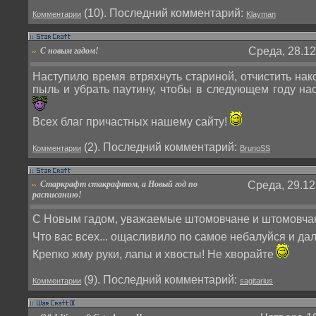
(10). Поcледний комментарий:
Комментарии
Klayman
Среда, 28.12
С новым гадом!
Наступило время втряхнуть стариной, отчистить нак
пыль и убрать паутину, чтобы в следующем году нас
Всех благ причастных нашему сайту!
(2). Поcледний комментарий:
Комментарии
BrunoSS
Старкрафт стакрафтом, а Новый год по
Среда, 29.12
расписанию!
С Новым гадом, уважаемые штомовчане и штомовча
Что вас всех... ощасливило по самое небалуйся и да
Крепко жму руки, лапы и хвосты! Не хворайте
(9). Поcледний комментарий:
Комментарии
sagitarius