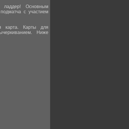
 ладдер! Основным
подматча с участием
я карта. Карты для
ычеркиванием. Ниже