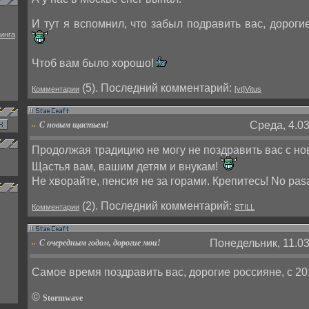
И тут я вспомнил, что забыл подравить вас, дороги
инга
Чтоб вам было хорошо!
(5). Поcледний комментарий:
Комментарии
[vt]Vitus
Среда, 4.03
С новым щастьем!
Продолжая традицию не могу не поздравить вас с но
Щастья вам, вашим детям и внукам!
Не хворайте, пенсия не за горами. Крепитесь! No pas
(2). Поcледний комментарий:
Комментарии
STILL
Понедельник, 11.03
С очередным годом, дорогие мои!
Самое время поздравить вас, дорогие россияне, с 20
©
Stormwave