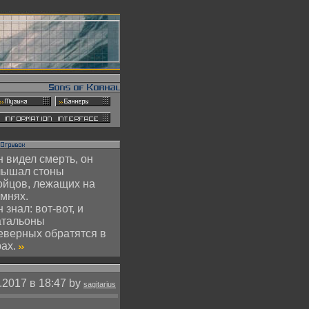
 видел смерть, он
лышал стоны
ойцов, лежащих на
амнях.
 знал: вот-вот, и
атальоны
еверных обратятся в
рах.
.2017 в 18:47 by
sagitarius