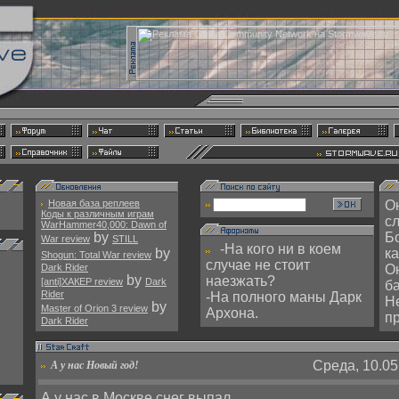
Новая база реплеев
Он
Коды к различным играм
с
WarHammer40,000: Dawn of
by
Б
War review
STILL
-На кого ни в коем
by
к
Shogun: Total War review
случае не стоит
Dark Rider
Он
by
наезжать?
[anti]ХАКЕР review
Dark
б
Rider
-На полного маны Дарк
Н
by
Master of Orion 3 review
Архона.
п
Dark Rider
Среда, 10.05
А у нас Новый год!
А у нас в Москве снег выпал.