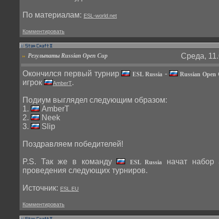
По материалам:
ESL-world.net
Комментировать
Среда, 11.
Результаты Russian Open Cup
Окончился первый турнир
-
ESL Russia
Russian Open
игрок
.
AmberT
Подиум выглядел следующим образом:
1.
AmberT
2.
Neek
3.
Slip
Поздравляем победителей!
P.S. Так же в команду
начат набор 
ESL Russia
проведения следующих турниров.
Источник:
ESL.EU
Комментировать