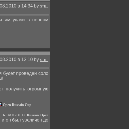
08.2010 в 14:34 by
STILL
м им удачи в первом
08.2010 в 12:10 by
STILL
ия будет проведен соло
ы!
ет получить огромную
:
Open Russain Cup
 сразиться в
Russian Open
 и он был увеличен до