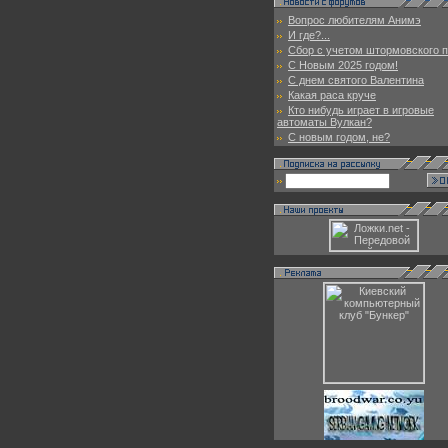
Вопрос любителям Анимэ
И где?...
Сбор с учетом штормовского п
С Новым 2025 годом!
С днем святого Валентина
Какая раса круче
Кто нибудь играет в игровые
автоматы Вулкан?
С новым годом, не?