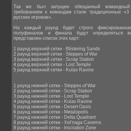
Так же был запущен обещанный командный
требованием к командам стали традиционные «3 
русских игроков».
На каждый раунд будет строго фиксированна
полуфиналов и финала будут определяться в
представлен список этих карт:
1 раунд верхней сетки - Blistering Sands
2 раунд верхней сетки - Steppes of War
3 раунд верхней сетки - Scrap Station
4 раунд верхней сетки - Lost Temple
5 раунд верхней сетки - Kulas Ravine
1 раунд нижней сетки - Steppes of War
2 раунд нижней сетки - Scrap Station
3 раунд нижней сетки - Lost Temple
4 раунд нижней сетки - Kulas Ravine
5 раунд нижней сетки - Desert Oasis
6 раунд нижней сетки - Metalopolis
7 раунд нижней сетки - Delta Quadrant
8 раунд нижней сетки - Xel'naga Caverns
9 раунд нижней сетки - Iniciration Zone