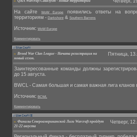
Четверг, 1
Q&A Warcraft Cataclysm - Новые территории
На сайте
появились ответы на вопр
WoW Europe
территориям -
&
Darkshore
Southern Barrens
Источник:
WoW Europe
Комментировать
Brood War Clan League - Начата регистрация на
Пятница, 13.
новый сезон.
Заинтересованные команды должны зарегистриро
до 15 августа.
BWCL - Самая большая и самая важная лига кланов 
Источник:
BCWL
Комментировать
Финалы Североамериканской Лиги Warcraft пройдут
Четверг, 12
21-22 августа
Региональный финал - бесплатный турнир, победа 