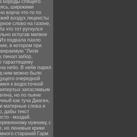
из бороды спящего
пясь, широкими
но ворча что-то по
ежий воздух лицеисты
ное слово на газоне,
а что тот ругнулся
ильно испугав мелкое
 Из подвала пахло
ие, в котором при
евираемую "Лили
, пинал забор,
ко тарахтящему
 на небо. В небе парил
од ним можно было
щущего очередной
змея к водосточной
 припертых запасливым
гена, но по пьяне
ный как туча Диаген,
ки матерные слова и
, дабы текст
сто - маздай.
еревянному нужнику, с
, но ленивые крики
 много стараний Гарм