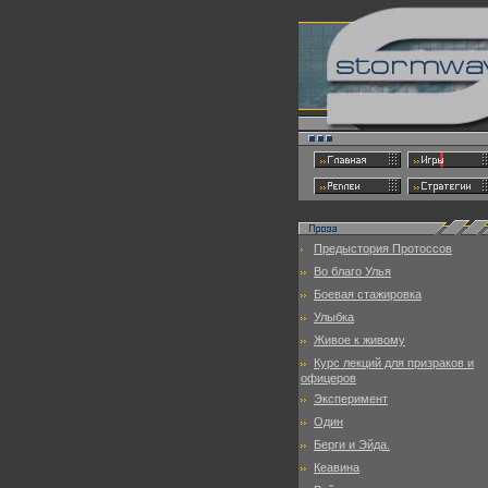
Предыстория Протоссов
Во благо Улья
Боевая стажировка
Улыбка
Живое к живому
Курс лекций для призраков и
офицеров
Эксперимент
Один
Берги и Эйда.
Кеавина