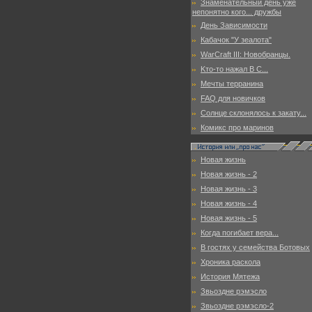
Знаменательный день уже
непонятно кого... дружбы
День Зависимости
Кабачок "У зеалота"
WarCraft III: Новобранцы.
Kто-то нажал B C...
Мечты терранина
FAQ для новичков
Солнце склонялось к закату...
Комикс про маринов
Новая жизнь
Новая жизнь - 2
Новая жизнь - 3
Новая жизнь - 4
Новая жизнь - 5
Когда погибает вера...
В гостях у семейства Ботовых
Хроника раскола
История Мятежа
Звьоздне рэмэсло
Звьоздне рэмэсло-2