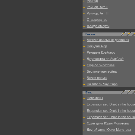
Рейнор
Рэйнор. Акт II
Рэйнор. Акт III
Старкрафтер
Жажда смерти
Ангел в стальных доспехах
Покидая Аюр
Реквием Крейсеру
Дурачества по StarCraft
Судьба зилотская
Бесконечная война
Белая поэма
На гибель Чау Сара
Перемены
Expansion set: Druid in the hous
Expansion set: Druid in the house
Expansion set: Druid in the house
Один день Юрия Молотова
Другой день Юрия Молотова