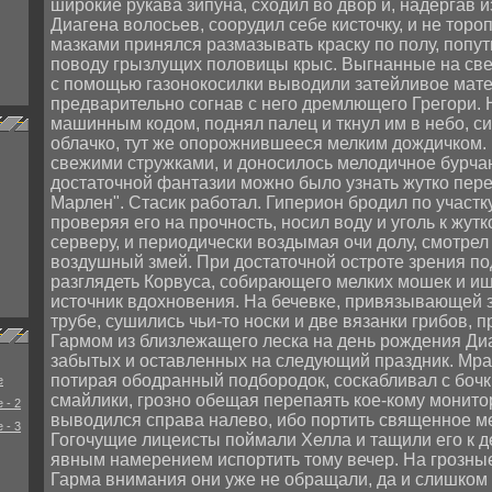
широкие рукава зипуна, сходил во двор и, надергав 
Диагена волосьев, соорудил себе кисточку, и не торо
мазками принялся размазывать краску по полу, попут
поводу грызлущих половицы крыс. Выгнанные на св
с помощью газонокосилки выводили затейливое матер
предварительно согнав с него дремлющего Грегори. Н
машинным кодом, поднял палец и ткнул им в небо, с
облачко, тут же опорожнившееся мелким дождичком.
свежими стружками, и доносилось мелодичное бурчан
достаточной фантазии можно было узнать жутко пер
Марлен". Стасик работал. Гиперион бродил по участку
проверяя его на прочность, носил воду и уголь к жут
серверу, и периодически воздымая очи долу, смотрел
воздушный змей. При достаточной остроте зрения п
разглядеть Корвуса, собирающего мелких мошек и и
источник вдохновения. На бечевке, привязывающей 
трубе, сушились чьи-то носки и две вязанки грибов,
Гармом из близлежащего леска на день рождения Диа
забытых и оставленных на следующий праздник. Мрач
потирая ободранный подбородок, соскабливал с боч
e
смайлики, грозно обещая перепаять кое-кому монитор
 - 2
выводился справа налево, ибо портить священное ме
 - 3
Гогочущие лицеисты поймали Хелла и тащили его к д
явным намерением испортить тому вечер. На грозные
Гарма внимания они уже не обращали, да и слишком