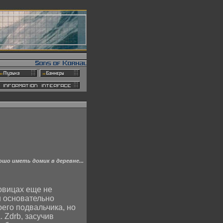
ошо иметь домик в деревне...
овицах еще не
 и основательно
оего подвальчика, но
 Zdrb, засучив