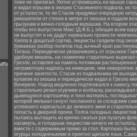
тоже не прилагал. Уютно устроившись на крыше сарай
и кидал огрызки в окошко Стасикиного подвала, но то
от усталости, то ли Стасик придумал очередную хитру
рикошетили от стенок в метре от окошка и падали воз
грызунам и вечно-голодным мурашам. На втором эта
чтобы его выпустили Макс (Д.Ф.Б.), обещая всем кару
не выпустят и не дадут нормально провести чемпион
Хелла в дощатый сортир, лицеисты галдели под окна
бумажках разбор полетов под зычный храп растянув
Титана. Периодически уворачиваясь от огрызков Га
удобную мишень, на скамеечке старательно вырезал
Грезло, оставляя на память потомкам растопыренног
неграмотную надпись на немецком, чем невероятно з
причине занятости, Стасик из подвальчика не выходил
кулаком из окошка и периодически кидал в Грезло м
Вечерело. Народ медленно подтягивался к навесу, 
старательно резал огурчики и колбаску, раскладывал
дымящуюся картошечку, и тихо матерясь, поглядывал 
которой мелькал силуэт посланного за соседским са
успевшего нарезаться до зеленого змия и старатель
попасть в дверной проем. Толпа голодных лицеистов 
пытаясь вытащить из крепко сжатых рук пузатую фляг
насмерть, и голодным лицеистам ничего не осталось,
вместе с содержимым прямо за стол. Картошка была 
огурцы холодненькими и приятно щипали язык. Сам