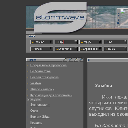
Предыстория Протоссов
Во благо Улья
Боевая стажировка
Улыбка
Улыбка
Живое к живому
Курс лекций для призраков и
Икки лежал на
офицеров
четырьмя гомин
Эксперимент
спутников Юпит
Один
выходил из свое
Берги и Эйда.
Кеавина
На Каллисто 