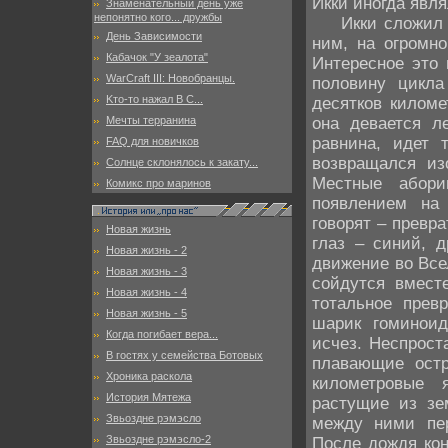
Икки иногда явля
Знаменательный день уже
непонятно кого... дружбы
Икки сложил ла
День Зависимости
ним, на огромно
Кабачок "У зеалота"
Интересное это 
WarCraft III: Новобранцы.
половину цикла
Kто-то нажал B C...
десятков киломе
она девается л
Мечты терранина
равнина, идет 
FAQ для новичков
возвращался из
Солнце склонялось к закату...
Местные абори
Комикс про маринов
появлением на
говорят – превр
Новая жизнь
глаз – синий, д
Новая жизнь - 2
движение во Все
Новая жизнь - 3
сойдутся вместе
Новая жизнь - 4
тотальное превр
Новая жизнь - 5
шарик гоминоид
Когда погибает вера...
исчез. Неспрост
В гостях у семейства Ботовых
плавающие остр
Хроника раскола
километровые 
История Мятежа
растущие из зе
Звьоздне рэмэсло
между ними пер
Звьоздне рэмэсло-2
После дождя кон