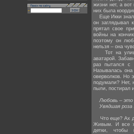
жизни нет, а вот
них была коорди
Еще Икки знал в
он заглядывал к
прятал свое пр
войны на кончик
поэтому он люб
нельзя – она чув
Тот на улице 
аватарой. Забав
раз пытался с 
Называлась она 
оверволков. Но 
подумали? Нет, 
пыли, постирал и
Любовь – это 
Увядшая роза в
Что еще? Ах да
Живым. И все ж
детки, чтобы 