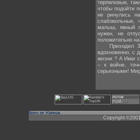
терпеливые, так
чтобы подойти п
не ринулись на
слабовольные, 
малыш, явный л
нужен, не отпу
положительно на
Приходил Зера
вдохновенно, с 
жизни ? А Икки 
– к войне, точ
серьезными! Мир
Copyright ©200