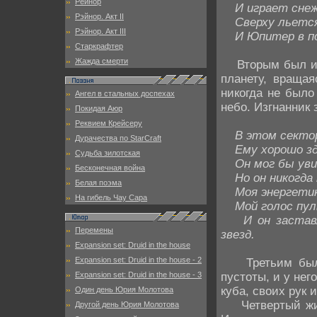
Рейнор
И играет снежи
Рэйнор. Акт II
Сверху льется 
Рэйнор. Акт III
И Юпитер в пол
Старкрафтер
Жажда смерти
Вторым был изг
планету, вращая
никогда не было
Ангел в стальных доспехах
небо. Изгнанник 
Покидая Аюр
Реквием Крейсеру
В этом сектор
Дурачества по StarCraft
Ему хорошо здес
Судьба зилотская
Он мог бы увид
Бесконечная война
Но он никогда 
Белая поэма
Моя энергетика
На гибель Чау Сара
Мой голос пуль
И он заставля
Перемены
звезд.
Expansion set: Druid in the house
Expansion set: Druid in the house - 2
Третьим был п
пустоты, и у нег
Expansion set: Druid in the house - 3
куба, своих рук 
Один день Юрия Молотова
Четвертый жил 
Другой день Юрия Молотова