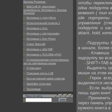
Биллом Ропером.
чтобы переключ
WarCraft III, некоторые
одна подгруппа 
подробности. Интервью с Биллом
момент ( тип ю
Ропером
где портреты 
Интервью с (orky)Myst
управления (с
Испытательный полигон 1
подгруппе и ка
Интервью с Grrr.
attack, hold, ко
Интервью с orky|asmodey
Интервью с Eon~Priest
Подгруппы б
Сленг Starcraft
в начале, более 
Интервью с aNc^MiF
Клавиша 
Интервью с [GG1]Elky@JH
подгруппу во все
О проникновении отечественных
SHIFT+TAB в
игр на зарубежные рынки
Выделить гр
О близзард
мыши на этом ю
Описание патча 1.08
Герои все
Бессистемный набор советов
выделяются неск
StarEditor Overview
Если выбр
Технодром
лишь один юнит в
Применить 
через панель уп
нужного юнита в 