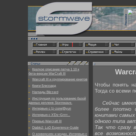
Краткое описание патча 1.10 к
Warcr
бета-версии WarCraft III
Warcraft III и группирование юнитов
Чтобы понять н
Книги Близзард
Тогда со всеми п
Награды Blizzard
Инструкция по пользованию базой
Сейчас имее
данных реплеев Stormwave.
более плотно 
Интервью с [z-zone]Byun
юнитами самых 
Интервью с X’Ds~Grrrr...
одного типа авт
Превью Warcraft III
Так что сразу 
Diablo2: LoD Experience-Guide
все возможнос
О конверсиях и модах. Интервью с