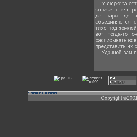
У люркера есть 
он может не стр
до пары до вр
объединяются с
тихо под землей
вот тогда-то 
расписывать все
представить их 
Удачной вам по
Copyright ©200