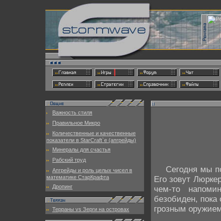
Важность стиля
Правильное Микро
Количественные и качественные
показатели в StarCraft`е (апгрейды)
Минералы для счастья
Рабский труд
Сегодня мы поз
Апгрейды и роль целых чисел в
математике СтарКрафта
Его зовут Люрке
Дропинг
чем-то напоми
безобиден, пока 
грозным оружием
Терраны vs Зерги на островах