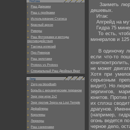
Заиметь люркер
Раш Дарками
дешевых.
Раш с пробками
Итак:
Использование Статиса
Апгрейд на мута
Красный архон
Гидра 75 минера
Риверы
То есть, чтобы 
Раш Фотонками и методы
минералов и 125 
противодействия
Тактика иллюзий
В одиночку люрк
Про Риверов
если что-то пош
Раш зилотами
юнитконтролить, 
Protoss vs Protoss
не может двигат
Специальный Раш Двойных Врат
Хотя при умело
серьезным преп
Zerg на bloodbath
видит). Но люрк
Борьба с механическим терраном
зерлингов, мар
юнитов. Против г
Зерг при игре 2х2
их сплэш сводитс
Зерг против Зерга на Lost Temple
драгунов. Имен
Дефайлеры
(например, гид
Королевы
огонь ведется п
Люркеры
черное дело, ос
Раш санкенами