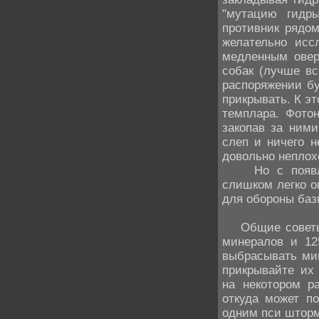
"мутацию гидры
противник рядом
желательно исс
медленным оверо
собак (лучше вс
распоряжении бу
прикрывать. К э
темплара. Фотон
закопав за ними
слеп и ничего н
довольно неплох
Но с появлени
слишком легко о
для обороны баз
Общие советы: 
минералов и 12
выбрасывать мин
прикрывайте их 
на некотором ра
откуда может по
одним пси штор